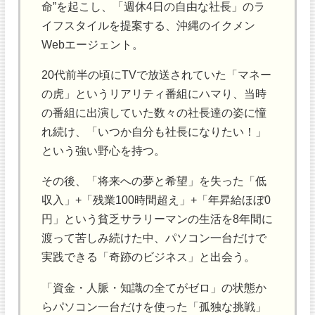
命”を起こし、「週休4日の自由な社長」のラ
イフスタイルを提案する、沖縄のイクメン
Webエージェント。
20代前半の頃にTVで放送されていた「マネー
の虎」というリアリティ番組にハマり、当時
の番組に出演していた数々の社長達の姿に憧
れ続け、「いつか自分も社長になりたい！」
という強い野心を持つ。
その後、「将来への夢と希望」を失った「低
収入」+「残業100時間超え」+「年昇給ほぼ0
円」という貧乏サラリーマンの生活を8年間に
渡って苦しみ続けた中、パソコン一台だけで
実践できる「奇跡のビジネス」と出会う。
「資金・人脈・知識の全てがゼロ」の状態か
らパソコン一台だけを使った「孤独な挑戦」