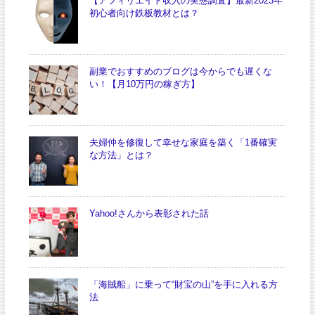
【アフィリエイト収入の実態調査】最新2023年
初心者向け鉄板教材とは？
副業でおすすめのブログは今からでも遅くな
い！【月10万円の稼ぎ方】
夫婦仲を修復して幸せな家庭を築く「1番確実
な方法」とは？
Yahoo!さんから表彰された話
「海賊船」に乗って“財宝の山”を手に入れる方
法