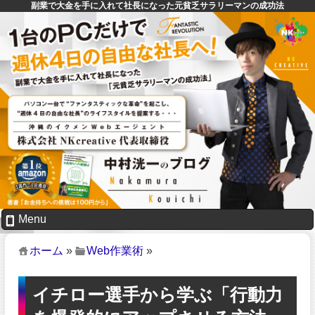
副業で大金を手に入れて社長になった元貧乏サラリーマンの成功法
Menu
ホーム
»
Web作業術
»
イチロー選手から学ぶ「行動力