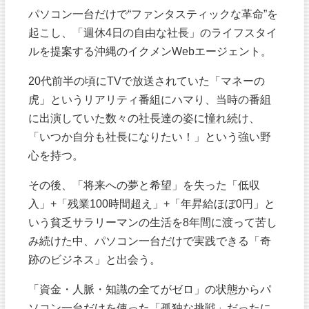
パソコン一台だけで“ファンタスティックな革命”を
起こし、「週休4日の自由な社長」のライフスタイ
ルを提案する沖縄のイクメンWebエージェント。
20代前半の頃にTVで放送されていた「マネーの
虎」というリアリティ番組にハマり、当時の番組
に出演していた数々の社長達の姿に憧れ続け、
「いつか自分も社長になりたい！」という強い野
心を持つ。
その後、「将来への夢と希望」を失った「低収
入」+「残業100時間超え」+「年昇給ほぼ0円」と
いう貧乏サラリーマンの生活を8年間に渡って苦し
み続けた中、パソコン一台だけで実践できる「奇
跡のビジネス」と出会う。
「資金・人脈・知識の全てがゼロ」の状態からパ
ソコン一台だけを使った「孤独な挑戦」だったに