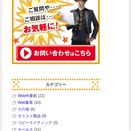
カテゴリー
Web作業術
(22)
Web集客
(10)
その他
(6)
オススメ商品
(9)
コピーライティング
(3)
セールス
(11)