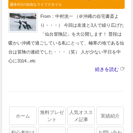
週休4日の自由なライフスタイル
From：中村洸一 （＠沖縄の自宅書斎よ
り・・・） 今回は友達と3人で繰り広げた
「仙台冒険記」を大公開します！ 普段は
暖かい沖縄で過ごしている私にとって、極寒の地である仙
台は冒険の連続でした・・・（笑） 人が少ない平日を中
心に3泊4...etc
続きを読む
無料プレゼ
人気オスス
ホーム
実績紹介
ント
メ記事
初心者向け
お問い合わ