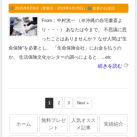
2015年8月8日
（更新日：2019年4月29日）
社長のお金話
From：中村洸一 （＠沖縄の自宅書斎よ
り・・・） あなたは今まで、 不思議に思
ったことはありませんか？ なぜ人間は“生
命保険”を必要とし、 「生命保険会社」にお金を払うの
か。 生活保険文化センターの調べによると、...etc
続きを読む
1
2
3
Next »
無料プレゼ
人気オスス
ホーム
実績紹介
ント
メ記事