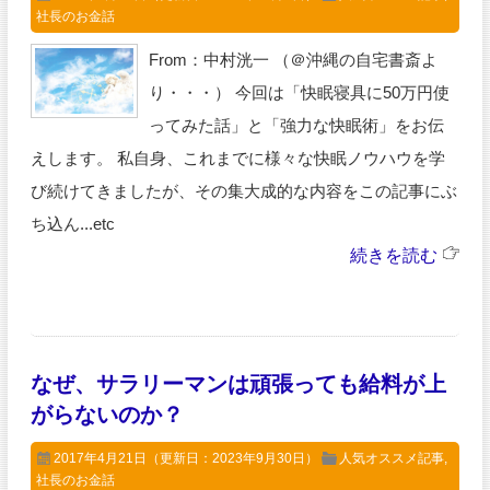
社長のお金話
From：中村洸一 （＠沖縄の自宅書斎よ
り・・・） 今回は「快眠寝具に50万円使
ってみた話」と「強力な快眠術」をお伝
えします。 私自身、これまでに様々な快眠ノウハウを学
び続けてきましたが、その集大成的な内容をこの記事にぶ
ち込ん...etc
続きを読む
なぜ、サラリーマンは頑張っても給料が上
がらないのか？
2017年4月21日
（更新日：2023年9月30日）
人気オススメ記事
,
社長のお金話