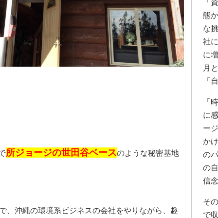
「
態
な
社
に
月
「
「
に
ー
か
所ジョージの世田谷ベース
で
のような秘密基地
の
の
信
そ
者で、沖縄の環境系ビジネスの会社をやりながら、趣
で