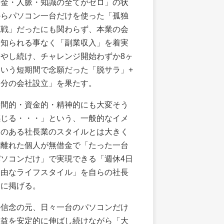
資金・人脈・知識の全てがゼロ」の状
からパソコン一台だけを使った「孤独
挑戦」だったにも関わらず、本業の会
に知られる事なく「副業収入」を着実
増やし続け、チャレンジ開始わずか8ヶ
という短期間で念願だった「脱サラ」+
自分の会社設立」を果たす。
時間的・資金的・精神的にも大変そう
感じる・・・」という、一般的なイメ
ジのある社長業のスタイルとは大きく
け離れた個人が無借金で「たった一台
パソコンだけ」で実現できる「週休4日
自由なライフスタイル」を自らの社長
念に掲げる。
の信念の元、日々一台のパソコンだけ
収益を安定的に伸ばし続けながら「大