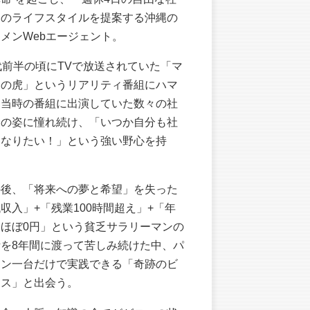
」のライフスタイルを提案する沖縄の
メンWebエージェント。
代前半の頃にTVで放送されていた「マ
ーの虎」というリアリティ番組にハマ
、当時の番組に出演していた数々の社
達の姿に憧れ続け、「いつか自分も社
になりたい！」という強い野心を持
。
の後、「将来への夢と希望」を失った
収入」+「残業100時間超え」+「年
給ほぼ0円」という貧乏サラリーマンの
活を8年間に渡って苦しみ続けた中、パ
コン一台だけで実践できる「奇跡のビ
ネス」と出会う。