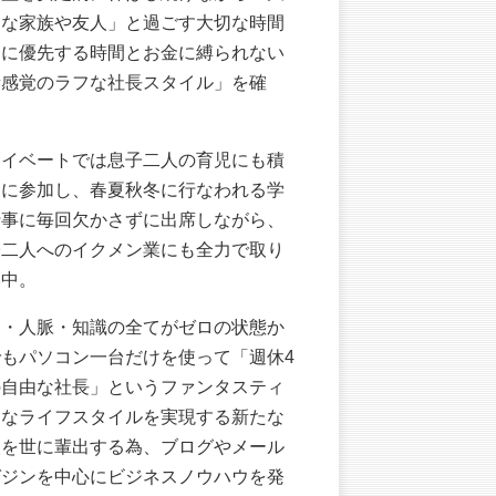
きな家族や友人」と過ごす大切な時間
常に優先する時間とお金に縛られない
新感覚のラフな社長スタイル」を確
。
ライベートでは息子二人の育児にも積
的に参加し、春夏秋冬に行なわれる学
行事に毎回欠かさずに出席しながら、
子二人へのイクメン業にも全力で取り
み中。
金・人脈・知識の全てがゼロの状態か
でもパソコン一台だけを使って「週休4
の自由な社長」というファンタスティ
クなライフスタイルを実現する新たな
人を世に輩出する為、ブログやメール
ガジンを中心にビジネスノウハウを発