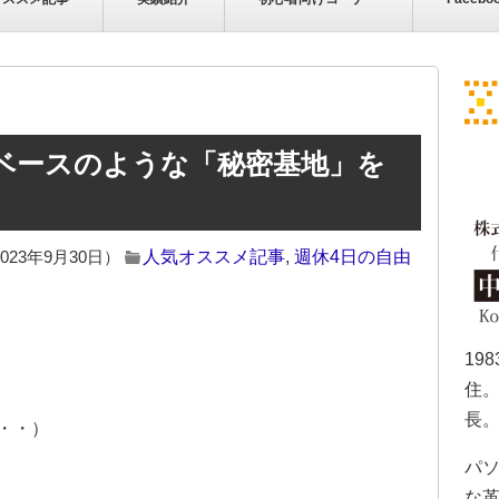
ベースのような「秘密基地」を
023年9月30日）
人気オススメ記事
,
週休4日の自由
19
住。
長
・・）
パソ
な革