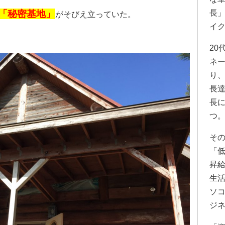
長
「秘密基地」
がそびえ立っていた。
イク
20
ネ
り
長
長
つ
そ
「低
昇
生
ソ
ジ