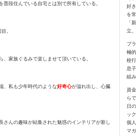
を普段住んでいる自宅とは別で所有している。
好
を
「
立
回目。
プ
極
ら、家族ぐるみで楽しませて頂いている。
校
息
組
端、私も少年時代のような
好奇心
が溢れ出し、心臓
資
ら
日
ッ
長さんの趣味が結集された魅惑のインテリアが新し
個
マ