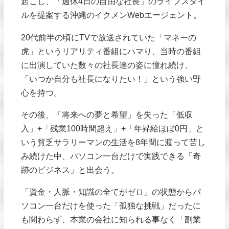
起こし、「週休4日の自由な社長」のライフスタイ
ルを提案する沖縄のイクメンWebエージェント。
20代前半の頃にTVで放送されていた「マネーの
虎」というリアリティ番組にハマり、当時の番組
に出演していた数々の社長達の姿に憧れ続け、
「いつか自分も社長になりたい！」という強い野
心を持つ。
その後、「将来への夢と希望」を失った「低収
入」+「残業100時間超え」+「年昇給ほぼ0円」と
いう貧乏サラリーマンの生活を8年間に渡って苦し
み続けた中、パソコン一台だけで実践できる「奇
跡のビジネス」と出会う。
「資金・人脈・知識の全てがゼロ」の状態からパ
ソコン一台だけを使った「孤独な挑戦」だったに
も関わらず、本業の会社に知られる事なく「副業