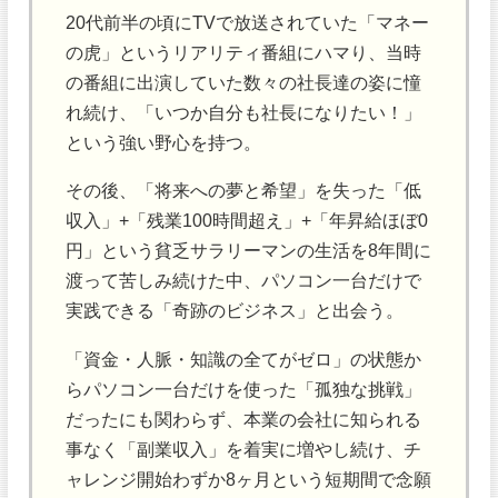
20代前半の頃にTVで放送されていた「マネー
の虎」というリアリティ番組にハマり、当時
の番組に出演していた数々の社長達の姿に憧
れ続け、「いつか自分も社長になりたい！」
という強い野心を持つ。
その後、「将来への夢と希望」を失った「低
収入」+「残業100時間超え」+「年昇給ほぼ0
円」という貧乏サラリーマンの生活を8年間に
渡って苦しみ続けた中、パソコン一台だけで
実践できる「奇跡のビジネス」と出会う。
「資金・人脈・知識の全てがゼロ」の状態か
らパソコン一台だけを使った「孤独な挑戦」
だったにも関わらず、本業の会社に知られる
事なく「副業収入」を着実に増やし続け、チ
ャレンジ開始わずか8ヶ月という短期間で念願