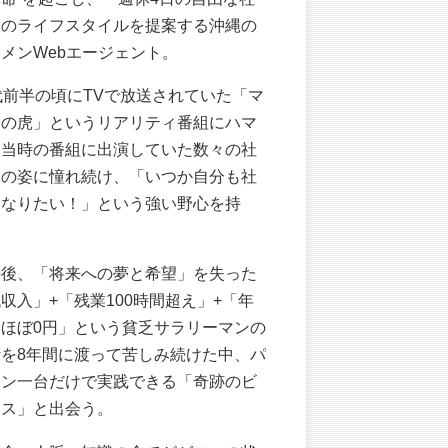
」のライフスタイルを提案する沖縄の
メンWebエージェント。
代前半の頃にTVで放送されていた「マ
ーの虎」というリアリティ番組にハマ
、当時の番組に出演していた数々の社
達の姿に憧れ続け、「いつか自分も社
になりたい！」という強い野心を持
。
の後、「将来への夢と希望」を失った
収入」+「残業100時間超え」+「年
給ほぼ0円」という貧乏サラリーマンの
活を8年間に渡って苦しみ続けた中、パ
コン一台だけで実践できる「奇跡のビ
ネス」と出会う。