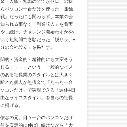
資金・人脈・知識の全てがゼロ」の状
からパソコン一台だけを使った「孤独
挑戦」だったにも関わらず、本業の会
に知られる事なく「副業収入」を着実
増やし続け、チャレンジ開始わずか8ヶ
という短期間で念願だった「脱サラ」+
自分の会社設立」を果たす。
時間的・資金的・精神的にも大変そう
感じる・・・」という、一般的なイメ
ジのある社長業のスタイルとは大きく
け離れた個人が無借金で「たった一台
パソコンだけ」で実現できる「週休4日
自由なライフスタイル」を自らの社長
念に掲げる。
の信念の元、日々一台のパソコンだけ
収益を安定的に伸ばし続けながら「大