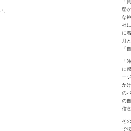
「
態
い、
な
社
に
月
「
「
に
ー
か
の
の
信
そ
で
、