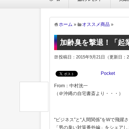
ホーム
»
オススメ商品
»
加齢臭を撃退！「起
投稿日：2015年9月21日
（更新日：2
Pocket
From：中村洸一
（＠沖縄の自宅書斎より・・・）
“ビジネス”と“人間関係”をWで飛躍
「男の臭い対策番外編」をシェアし