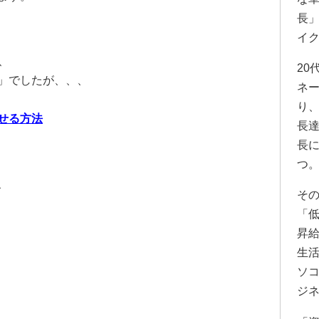
長
イク
、
20
」でしたが、、、
ネ
り
せる方法
長
長
つ
、
そ
「低
昇
。
生
ソ
ジ