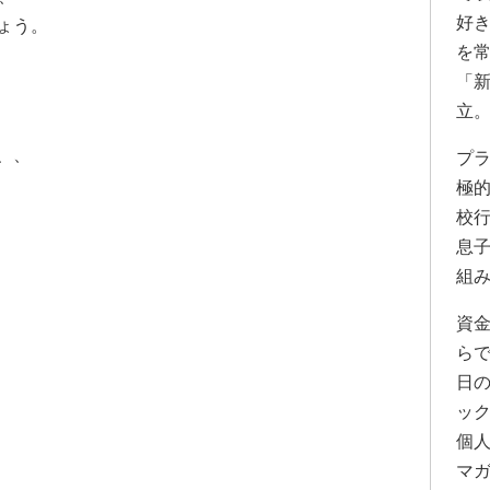
好
ょう。
を
「
立
、、
プ
極
校
息
組
資
ら
日
ッ
個
マ