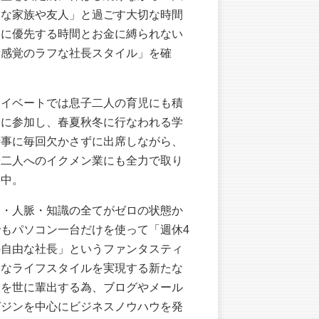
きな家族や友人」と過ごす大切な時間
常に優先する時間とお金に縛られない
新感覚のラフな社長スタイル」を確
。
ライベートでは息子二人の育児にも積
的に参加し、春夏秋冬に行なわれる学
行事に毎回欠かさずに出席しながら、
子二人へのイクメン業にも全力で取り
み中。
金・人脈・知識の全てがゼロの状態か
でもパソコン一台だけを使って「週休4
の自由な社長」というファンタスティ
クなライフスタイルを実現する新たな
人を世に輩出する為、ブログやメール
ガジンを中心にビジネスノウハウを発