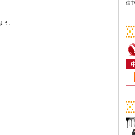
信
、
まう、