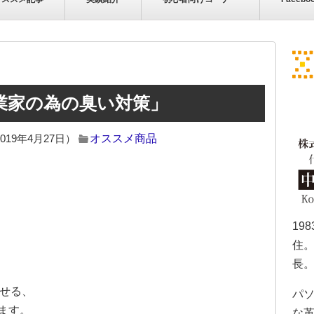
業家の為の臭い対策」
019年4月27日）
オススメ商品
19
住。
長
させる、
パソ
ます。
な革