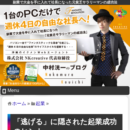
副業で大金を手に入れて社長になった元貧乏サラリーマンの成功法
Menu
ホーム
»
起業
»
「逃げる」に隠された起業成功