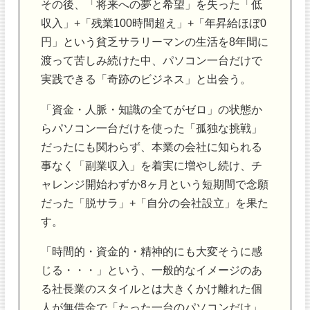
その後、「将来への夢と希望」を失った「低
収入」+「残業100時間超え」+「年昇給ほぼ0
円」という貧乏サラリーマンの生活を8年間に
渡って苦しみ続けた中、パソコン一台だけで
実践できる「奇跡のビジネス」と出会う。
「資金・人脈・知識の全てがゼロ」の状態か
らパソコン一台だけを使った「孤独な挑戦」
だったにも関わらず、本業の会社に知られる
事なく「副業収入」を着実に増やし続け、チ
ャレンジ開始わずか8ヶ月という短期間で念願
だった「脱サラ」+「自分の会社設立」を果た
す。
「時間的・資金的・精神的にも大変そうに感
じる・・・」という、一般的なイメージのあ
る社長業のスタイルとは大きくかけ離れた個
人が無借金で「たった一台のパソコンだけ」