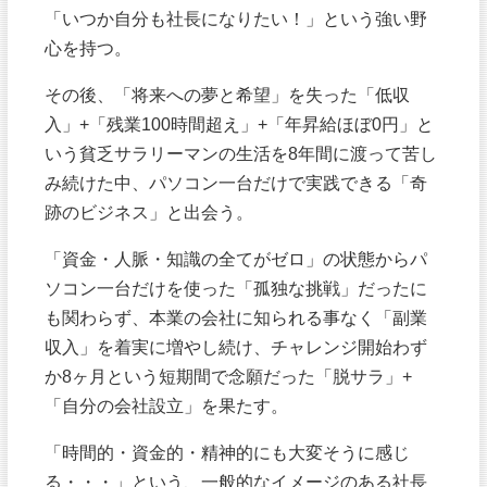
「いつか自分も社長になりたい！」という強い野
心を持つ。
その後、「将来への夢と希望」を失った「低収
入」+「残業100時間超え」+「年昇給ほぼ0円」と
いう貧乏サラリーマンの生活を8年間に渡って苦し
み続けた中、パソコン一台だけで実践できる「奇
跡のビジネス」と出会う。
「資金・人脈・知識の全てがゼロ」の状態からパ
ソコン一台だけを使った「孤独な挑戦」だったに
も関わらず、本業の会社に知られる事なく「副業
収入」を着実に増やし続け、チャレンジ開始わず
か8ヶ月という短期間で念願だった「脱サラ」+
「自分の会社設立」を果たす。
「時間的・資金的・精神的にも大変そうに感じ
る・・・」という、一般的なイメージのある社長